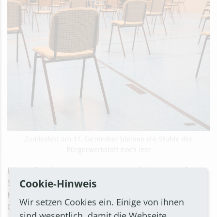
Zumindest am 11. Dezember bleiben die Stühle der
Bürgerwerkstatt noch leer
Die Vorbereitungen zur ersten Bornheimer „Werk-
Cookie-Hinweis
Stadt-Bürger:innen-Beteiligung“ liefen bereits auf
Hochtouren. Die Einladungen an Ratsmitglieder,
Wir setzen Cookies ein. Einige von ihnen
Ortsvorsteher, Schulen und andere waren bereits
sind wesentlich, damit die Webseite