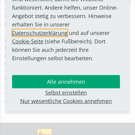
verschickt. Durch entsprechende Veröffentlichungen in
funktioniert. Andere helfen, unser Online-
den Medien und den städtischen Social-Media-Kanälen
Angebot stetig zu verbessern. Hinweise
sollten im nächsten Schritt Bürgerinnen und Bürger
eingeladen werden.
erhalten Sie in unserer
Datenschutzerklärung
und auf unserer
Die aktuelle Entwicklung der Pandemie hat den
Cookie-Seite
(siehe Fußbereich). Dort
Bürgermeister jedoch veranlasst, die für den 11.
können Sie auch jederzeit Ihre
Dezember geplante Veranstaltung abzusagen. Denn
Einstellungen selbst bearbeiten.
eine Veranstaltung dieser Größenordnung scheine
angesichts der aktuellen Corona-Lage kaum vertretbar
zu sein. Aber aufgeschoben bedeutet bekanntlich
Alle annehmen
nicht aufgehoben. Ein genauer Termin steht zwar noch
Selbst einstellen
nicht fest. Sobald ein neues Datum gefunden wurde,
Nur wesentliche Cookies annehmen
wird die Stadt dies bekanntgeben und dazu einladen.