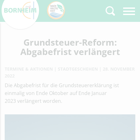
Zurück
Grundsteuer-Reform:
Type 2 or more
characters for results.
Abgabefrist verlängert
TERMINE & AKTIONEN
STADTGESCHEHEN
28. NOVEMBER
2022
Die Abgabefrist für die Grundsteuererklärung ist
einmalig von Ende Oktober auf Ende Januar
2023 verlängert worden.