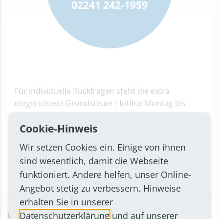
02241 242-1959
Für individuelle Rückfragen steht die extra
eingerichtete Grundsteuer-Hotline Montag bis
Freitag von 9 bis 18 Uhr zur Verfügung. Die Hotline
Cookie-Hinweis
des
Finanzamts Sankt Augustin
ist unter der
Rufnummer
02241 242-1959
zu erreichen.
Wir setzen Cookies ein. Einige von ihnen
sind wesentlich, damit die Webseite
funktioniert. Andere helfen, unser Online-
Angebot stetig zu verbessern. Hinweise
erhalten Sie in unserer
Datenschutzerklärung
und auf unserer
Was Sie zur Feststellung des