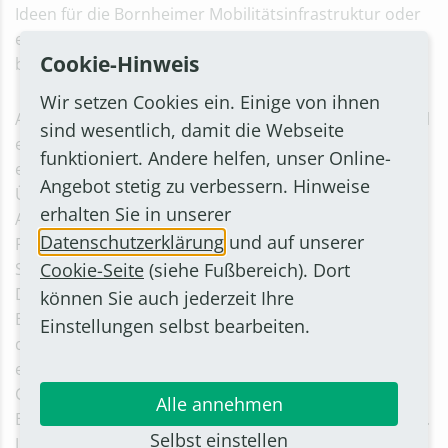
Ideen für die Bornheimer Mobilitätsinfrastruktur oder
einfach auch nur Verbesserungsvorschläge zum
Cookie-Hinweis
bestehenden Verkehrsnetz online zu melden.
Wir setzen Cookies ein. Einige von ihnen
Auf
www.bornheim-ideenmelder.de
können sowohl
sind wesentlich, damit die Webseite
einzelne Punkte als auch Strecken markiert und
funktioniert. Andere helfen, unser Online-
erläuternde Informationen dazu hinterlegt werden.
Angebot stetig zu verbessern. Hinweise
Über den sogenannten Ideenmelder können
erhalten Sie in unserer
Anregungen und Vorschläge zu den Themen
Datenschutzerklärung
und auf unserer
Fußverkehr, Radverkehr, Kfz-Verkehr, ÖPNV sowie
Cookie-Seite
(siehe Fußbereich). Dort
Sicherheit und Aufenthaltsqualität abgegeben werden.
Der Ideenmelder ist über die Webseite der Stadt
können Sie auch jederzeit Ihre
Bornheim
www.bornheim.de/ideenmelder
oder
Einstellungen selbst bearbeiten.
direkt über www.bornheim-ideenmelder.de zu
erreichen. Außerdem findet man ihn auch in der
CitykeyApp im Bereich „News“. Die Online-
Alle annehmen
Bürgerbeteiligung zum Thema „Mobilität“ ist bis zum 2.
Selbst einstellen
Juli 2023 freigeschaltet. Danach werden die