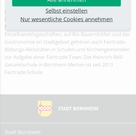
Selbst einstellen
Die Stadt Bornheim ist seit 2012 „Fairtrade-Town“ in
Nur wesentliche Cookies annehmen
Deutschland. Neben dem Angebot von Fairtrade-
Produkten in Supermärkten, Discountern,
Einzelhandelsgeschäften, auf Bio Bauernhöfen und der
Gastronomie im Stadtgebiet gehören auch Fairtrade-
Bildungs-Aktivitäten in Schulen und Kirchengemeinden
zur Aufgabe einer Fairtrade-Town. Die Heinrich-Böll-
Gesamtschule in Bornheim Merten ist seit 2013
Fairtrade-Schule.
Stadt Bornheim