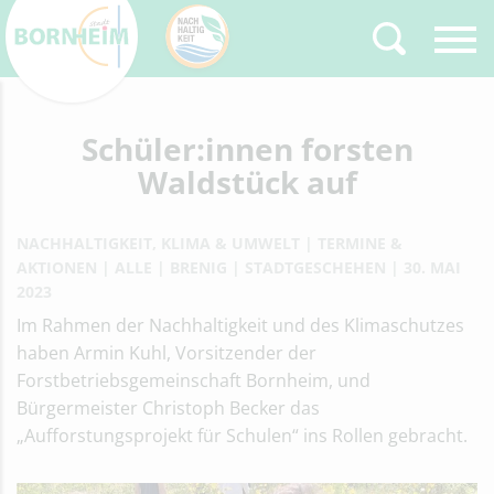
Zurück
Schüler:innen forsten
Type 2 or more
characters for results.
Waldstück auf
NACHHALTIGKEIT, KLIMA & UMWELT
TERMINE &
AKTIONEN
ALLE
BRENIG
STADTGESCHEHEN
30. MAI
2023
Im Rahmen der Nachhaltigkeit und des Klimaschutzes
haben Armin Kuhl, Vorsitzender der
Forstbetriebsgemeinschaft Bornheim, und
Bürgermeister Christoph Becker das
„Aufforstungsprojekt für Schulen“ ins Rollen gebracht.