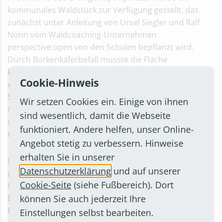
kommunales Waldstück zur Verfügung gestellt, das
zunächst unter Anleitung von Ursel Siegler und Ralf
Nonn vom Waldcoaching-Unternehmen
perspective:open von den Schulen bepflanzt wird.
Durch Borkenkäferbefall musste die Fläche
kahlgeschlagen werden. Nun wird sie partiell
Cookie-Hinweis
wiederbewaldet. Später nutzen und pflegen die
Schulen das aufgeforstete Waldstück selbständig, das
Wir setzen Cookies ein. Einige von ihnen
man mit dem ÖPNV (Bushaltestelle Brenig Sportplatz)
sind wesentlich, damit die Webseite
und dann vom Biohof Apfelbacher aus fußläufig
funktioniert. Andere helfen, unser Online-
erreicht.
Angebot stetig zu verbessern. Hinweise
erhalten Sie in unserer
In Abstimmung mit perspective:open wurden zunächst
Datenschutzerklärung
und auf unserer
die weiterführenden Schulen, Alexander-von-
Cookie-Seite
(siehe Fußbereich). Dort
Humboldt-Gymnasium, Europaschule und Heinrich-
können Sie auch jederzeit Ihre
Böll-Gesamtschule, und die Verbundschule in die
Planung einbezogen. Die Resonanz war durchweg
Einstellungen selbst bearbeiten.