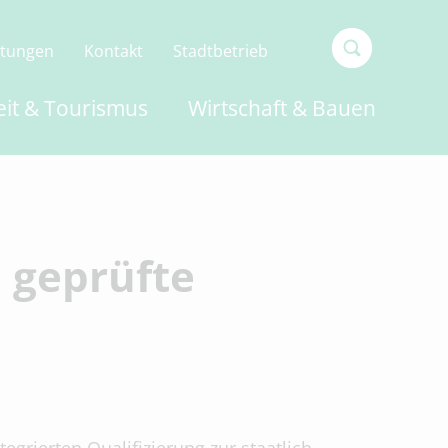
ltungen
Kontakt
Stadtbetrieb
Type 2 or
eit & Tourismus
Wirtschaft & Bauen
more
characters
for
results.
h geprüfte