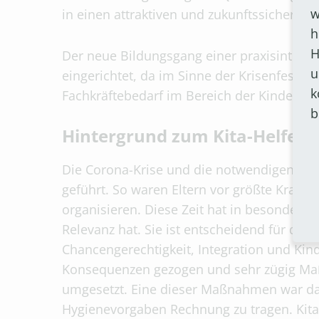
w
in einen attraktiven und zukunftssicheren 
h
H
Der neue Bildungsgang einer praxisintegri
u
eingerichtet, da im Sinne der Krisenfestig
k
Fachkräftebedarf im Bereich der Kindertag
b
Hintergrund zum Kita-Helfer
Die Corona-Krise und die notwendigen Ma
geführt. So waren Eltern vor größte Krafta
organisieren. Diese Zeit hat in besondere
Relevanz hat. Sie ist entscheidend für die 
Chancengerechtigkeit, Integration und Kind
Konsequenzen gezogen und sehr zügig Maß
umgesetzt. Eine dieser Maßnahmen war da
Hygienevorgaben Rechnung zu tragen. Kita-