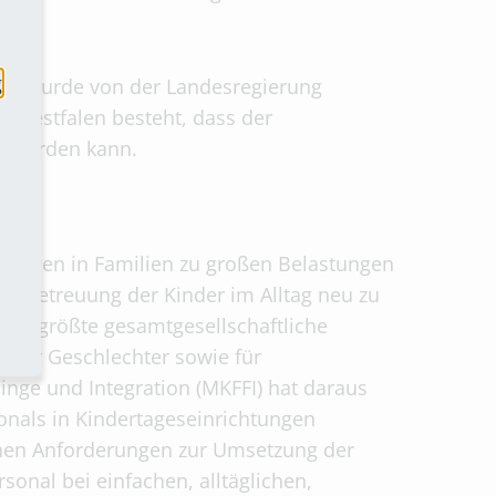
g
eger wurde von der Landesregierung
in-Westfalen besteht, dass der
kt werden kann.
haben in Familien zu großen Belastungen
die Betreuung der Kinder im Alltag neu zu
uung größte gesamtgesellschaftliche
ng der Geschlechter sowie für
linge und Integration (MKFFI) hat daraus
nals in Kindertageseinrichtungen
enen Anforderungen zur Umsetzung der
onal bei einfachen, alltäglichen,