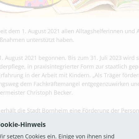
t dem 1. August 2021 allen Alltagshelferinnen und Al
ßnahmen unterstützt haben.
 1. August 2021 begonnen. Bis zum 31. Juli 2023 wird 
rpflege, in praxisintegrierter Form zur staatlich geprü
 Erfahrung in der Arbeit mit Kindern. „Als Träger för
ungsweg dem Fachkräftemangel entgegenzuwirken und
germeister Christoph Becker.
 erhält die Stadt Bornheim eine Förderung der Person
äischen Sozialfonds (ESF) „REACT-EU“. Mit REACT-EU 
ookie-Hinweis
aftlichen und sozialen Folgen der Covid19-Pandemie i
ir setzen Cookies ein. Einige von ihnen sind
nnen und Quereinsteigern eine berufliche und persö