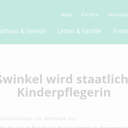
News
Karriere
Veransta
athaus & Service
Leben & Familie
Freiz
ßwinkel wird staatlic
Kinderpflegerin
TADTGESCHEHEN
09. NOVEMBER 2021