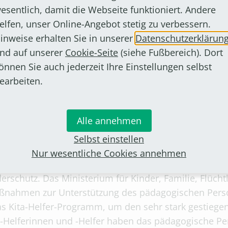
esentlich, damit die Webseite funktioniert. Andere
Beruf.
elfen, unser Online-Angebot stetig zu verbessern.
inweise erhalten Sie in unserer
Datenschutzerklärun
erten Ausbildung zur Kinderpflegerin/zum Kinderpfl
nd auf unserer
Cookie-Seite
(siehe Fußbereich). Dort
keit ein unmittelbares Interesse für das Land Nordrhe
önnen Sie auch jederzeit Ihre Einstellungen selbst
esbetreuung und der Kinderpflege zuverlässig gedec
earbeiten.
-Programm
Alle annehmen
ßnahmen zur Eindämmung des Infektionsgeschehens 
nstrengungen gestellt, die eigene Berufstätigkeit und 
Selbst einstellen
r Weise vor Augen geführt, dass die Kindertagesbetre
Nur wesentliche Cookies annehmen
Vereinbarkeit von Familie und Beruf, die Gleichstellu
erschutz. Das Ministerium für Kinder, Familie, Flücht
nahmen zur Unterstützung des pädagogischen Perso
s Kita-Helfer-Programm, um den sehr stark gestieg
Helferinnen und -Helfer haben das pädagogische Pers