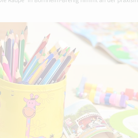
„Die Raupe“ in Bornheim-Brenig nimmt an der praxisint