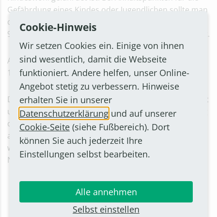
Gefährdung eines Kindes oder Jugendlichen sollte man
die
Kinderschutzhotline
des Jugendamts unter 02222
Cookie-Hinweis
9437-5437 kontaktieren; sie ist rund um die Uhrbesetzt.
Wir setzen Cookies ein. Einige von ihnen
sind wesentlich, damit die Webseite
Auch der
StadtBetrieb Bornheim
im Donnerbachweg
funktioniert. Andere helfen, unser Online-
15 in Waldorf ist werktags geöffnet.
Angebot stetig zu verbessern. Hinweise
erhalten Sie in unserer
Die
Stadtbücherei Bornheim
, Servatiusweg 19 – 23, ist
unter Auflagen wieder geöffnet ist. Um die Verbreitung
Datenschutzerklärung
und auf unserer
des Coronavirus einzudämmen, können Medien
Cookie-Seite
(siehe Fußbereich). Dort
allerdings nur ausgeliehen oder zurückgegeben
können Sie auch jederzeit Ihre
werden. Darüber hinaus gelten folgende
Einstellungen selbst bearbeiten.
Nutzungsbedingungen:
Maximal
5
Personen aus maximal
2
Haushalten
Alle annehmen
dürfen die Bücherei gleichzeitig benutzen.
Selbst einstellen
Alle Besucher sind verpflichtet, eine medizinische