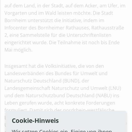
auf dem Land, in der Stadt, auf dem Acker, am Ufer, im
Vorgarten und im Wald leisten möchte. Die Stadt
Bornheim unterstützt die Initiative, indem im
Infocenter des Bornheimer Rathauses, Rathausstraße
2, eine Sammelstelle für die Unterschriftenlisten
eingerichtet wurde. Die Teilnahme ist noch bis Ende
Mai möglich.
Insgesamt hat die Volksinitiative, die von den
Landesverbänden des Bundes für Umwelt und
Naturschutz Deutschland (BUND), der
Landesgemeinschaft Naturschutz und Umwelt (LNU)
und dem Naturschutzbund Deutschland (NABU) ins
Leben gerufen wurde, acht konkrete Forderungen
formuliert. Damit sich der nordrhein-westfälische
Landtag mit diesen Themen beschäftigt, sind 66.000
Cookie-Hinweis
Unterschriften erforderlich. Gesammelt werden sie auf
Wir setzen Cookies ein. Einige von ihnen