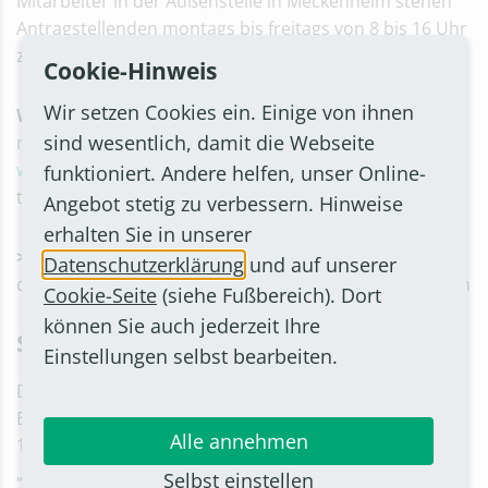
Mitarbeiter in der Außenstelle in Meckenheim stehen
Antragstellenden montags bis freitags von 8 bis 16 Uhr
zur Verfügung.
Cookie-Hinweis
Wir setzen Cookies ein. Einige von ihnen
Wichtiger Hinweis:
Eine Beratung ist nur mit Termin
sind wesentlich, damit die Webseite
möglich. Termine können entweder online über
www.rhein-sieg-kreis.de/termin-beratung
oder
funktioniert. Andere helfen, unser Online-
telefonisch unter 02241 13-2200 vereinbart werden.
Angebot stetig zu verbessern. Hinweise
erhalten Sie in unserer
> Unternehmer finden weitere Informationen
auf
Datenschutzerklärung
und auf unserer
der Seite der Wirtschaftsförderung der Stadt Bornheim
Cookie-Seite
(siehe Fußbereich). Dort
können Sie auch jederzeit Ihre
Service-Telefon
Einstellungen selbst bearbeiten.
Die NRW-Landesregierung hat für geschädigte
Bürgerinnen und Bürger sowie Unternehmen ab dem
Alle annehmen
14. September 2021 zusätzlich das Service-Telefon
„Wiederaufbau Nordrhein-Westfalen“ eingerichtet. Die
Selbst einstellen