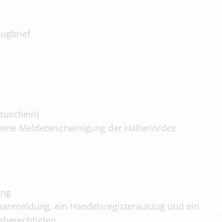
ugbrief
euschein)
eine Meldebescheinigung der Halterin/des
ung
beanmeldung, ein Handelsregisterauszug und ein
sberechtigten