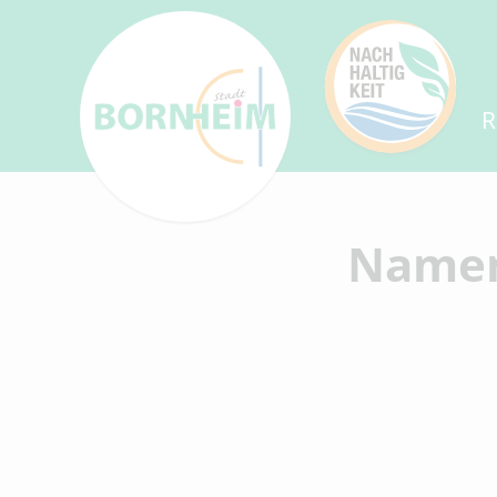
R
Namen