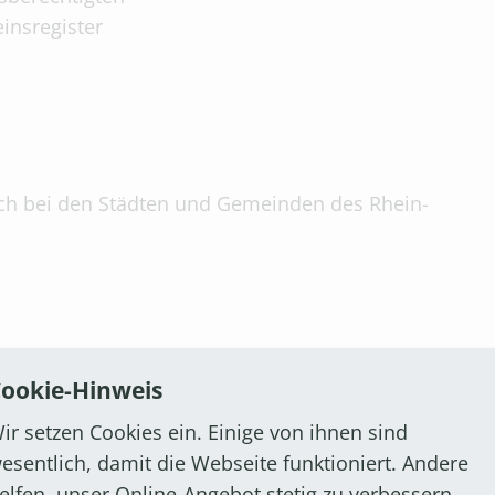
insregister
h bei den Städten und Gemeinden des Rhein-
ookie-Hinweis
zeugbrief)
ir setzen Cookies ein. Einige von ihnen sind
zeugschein)
esentlich, damit die Webseite funktioniert. Andere
alterin/des Halters
elfen, unser Online-Angebot stetig zu verbessern.