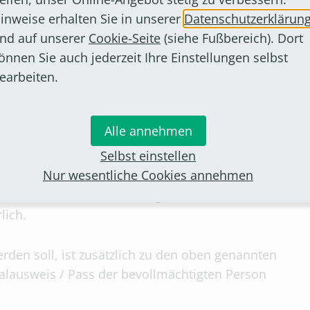
inweise erhalten Sie in unserer
Datenschutzerklärun
nd auf unserer
Cookie-Seite
(siehe Fußbereich). Dort
önnen Sie auch jederzeit Ihre Einstellungen selbst
ung
earbeiten.
beanmeldung, der Handelsregisterauszug und ein
sberechtigten
insregister
Alle annehmen
Selbst einstellen
Nur wesentliche Cookies annehmen
Firmen sowie bei Änderungen der Rechtsform
lich.
rden soll, ist zusätzlich zu den oben genannten
alausweis / Pass der bevollmächtigten Person