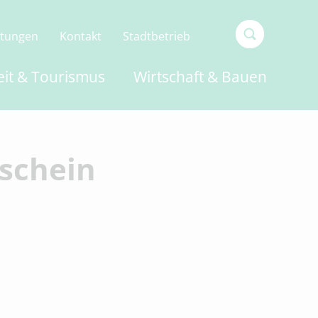
ltungen
Kontakt
Stadtbetrieb
Type 2 or
eit & Tourismus
Wirtschaft & Bauen
more
characters
for
results.
schein