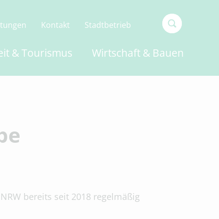
ltungen
Kontakt
Stadtbetrieb
Type 2 or
eit & Tourismus
Wirtschaft & Bauen
more
characters
for
results.
be
 NRW bereits seit 2018 regelmäßig