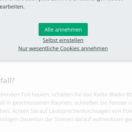
earbeiten.
chkeit im Programm von Radio Bonn/Rhein-Sieg getes
Alle annehmen
der Feuerwehr live zu senden. Die Warnungen werden
„Cell Broadcast“ getestet, mit dem Warnungen direk
Selbst einstellen
technologie des Mobilfunknetzes genutzt: Handys und
Nur wesentliche Cookies annehmen
, über die ein Netzempfang hergestellt wird. Der Vort
fall?
lenden Ton heulen, schalten Sie das Radio (Radio Bo
fall in geschlossenen Räumen, schließen Sie Fenster
chen. Achten Sie auf Lautsprecherdurchsagen von Pol
inütigen Dauerton der Sirenen darauf aufmerksam g