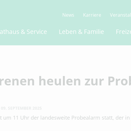
News
Karriere
Veransta
athaus & Service
Leben & Familie
Freiz
irenen heulen zur Pro
09. SEPTEMBER 2025
 um 11 Uhr der landesweite Probealarm statt, der in