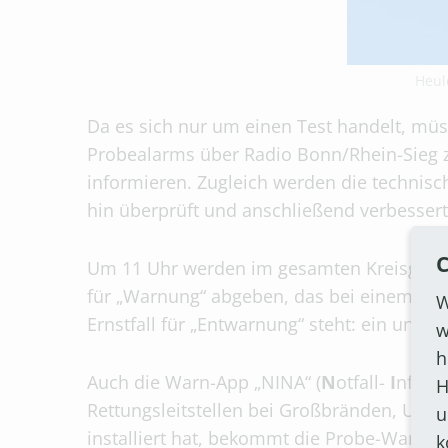
Heul
Da es sich nur um einen Test handelt, mü
Probealarms über Radio Bonn/Rhein-Sieg z
informieren. Zugleich werden die technisc
hin überprüft und anschließend verbessert
C
Um 11 Uhr werden im gesamten Kreisgebiet
für „Warnung“ abgeben, das bei einem echt
W
Ernstfall für „Entwarnung“ steht: ein unun
w
h
Auch die Warn-App „NINA“ (
N
otfall-
I
nform
H
Rettungsleitstellen bei Großbränden, Unfä
u
installiert hat, bekommt die Probe-Warnme
k