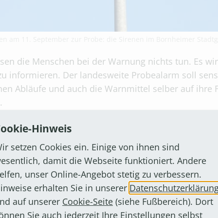
en am 11. September zur Probe: die Sirenen im Bornheimer Stadtg
ssen die Menschen bei der Warnung nichts tun. Es wi
u informieren. Der landesweite Probealarm soll sen
hen Abläufe und auch die Warnmittel selber auf ihre
.
ookie-Hinweis
 mehr als 300 Sirenen mit einem einminütigen auf-
en Notfall auf eine Gefahrenlage hinweist. Gegen 11:
ir setzen Cookies ein. Einige von ihnen sind
terbrochener, gleichbleibender Heulton.
esentlich, damit die Webseite funktioniert. Andere
elfen, unser Online-Angebot stetig zu verbessern.
ations- und
N
achrichten-
A
pp) wird in den Test mit e
inweise erhalten Sie in unserer
Datenschutzerklärun
llen mit Gefahrstoffen oder ähnlichen Unglücksfälle
nd auf unserer
Cookie-Seite
(siehe Fußbereich). Dort
ldung für den eingestellten Ort oder den aktuellen 
önnen Sie auch jederzeit Ihre Einstellungen selbst