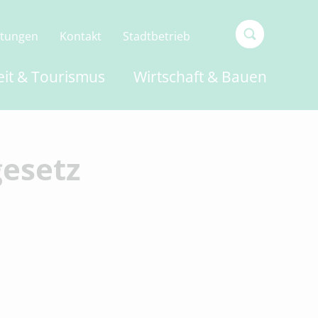
ltungen
Kontakt
Stadtbetrieb
Type 2 or
eit & Tourismus
Wirtschaft & Bauen
more
characters
for
results.
esetz