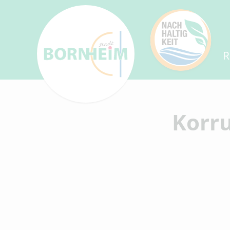
R
Korr