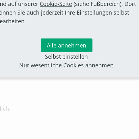
nd auf unserer
Cookie-Seite
(siehe Fußbereich). Dort
önnen Sie auch jederzeit Ihre Einstellungen selbst
, die Auskünfte auf den Internet-Seiten der
earbeiten.
eister gegenüber dem Leiter der
Alle annehmen
Selbst einstellen
Nur wesentliche Cookies annehmen
g mit dem Landrat ebenfalls auf den Internet-
lich.