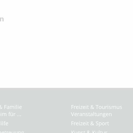
en
& Familie
Freizeit & Tourismus
m für ...
Veranstaltungen
ilfe
Freizeit & Sport
betreuung
Kunst & Kultur