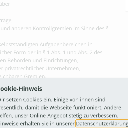
über
träge,
n und anderen Kontrollgremien im Sinne des §
rselbstständigten Aufgabenbereichen in
licher Form der in § 1 Abs. 1 und Abs. 2 des
en Behörden und Einrichtungen,
er privatrechtlicher Unternehmen,
leichbaren Gremien.
ookie-Hinweis
ir setzen Cookies ein. Einige von ihnen sind
esentlich, damit die Webseite funktioniert. Andere
elfen, unser Online-Angebot stetig zu verbessern.
inweise erhalten Sie in unserer
Datenschutzerklärun
ährlich zu veröffentlichen.