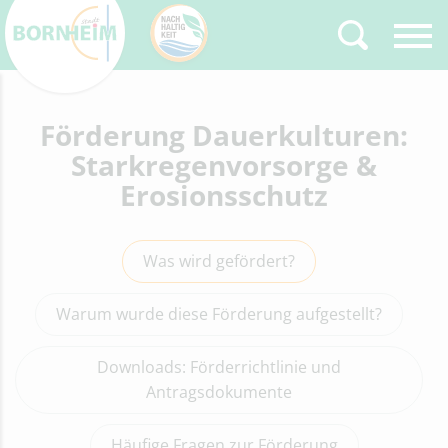
Zurück
Förderung Dauerkulturen:
Type 2 or more
characters for results.
Starkregenvorsorge &
Erosionsschutz
Was wird gefördert?
Warum wurde diese Förderung aufgestellt?
Downloads: Förderrichtlinie und
Antragsdokumente
Häufige Fragen zur Förderung