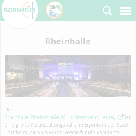
Zurück
Rheinhalle
Type 2 or more
characters for results.
Die
Rheinhalle, Rheinstraße 201 in Bornheim-Hersel,
ist
eine große Veranstaltungshalle im Eigentum der Stadt
Bornheim, die vom Förderverein für die Rheinorte