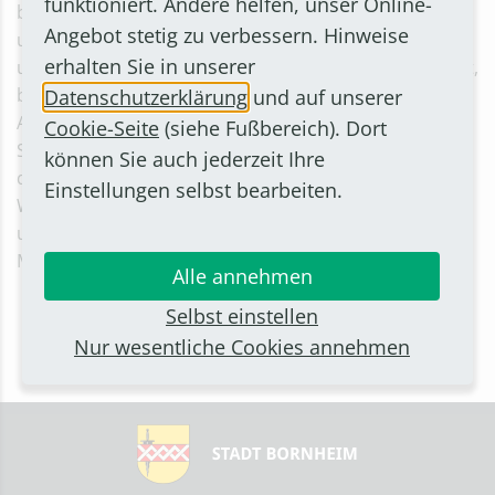
funktioniert. Andere helfen, unser Online-
besonders wichtig sind, zuerst geräumt und gestreut,
Angebot stetig zu verbessern. Hinweise
um sie verkehrssicher zu machen. Da die Stadt eine
erhalten Sie in unserer
umweltfreundlichere Feuchtsalzanlage angeschafft hat,
benötigt sie nur ein Drittel der früheren Salzmenge:
Datenschutzerklärung
und auf unserer
Anstelle von Trockensalz wird eine hochkonzentrierte
Cookie-Seite
(siehe Fußbereich). Dort
Salzlösung gesprüht, die besser haftet und wirkt. Für
können Sie auch jederzeit Ihre
die übrigen Straßen besteht nur eingeschränkter
Einstellungen selbst bearbeiten.
Winterdienst: Dort werden die Fahrbahnen geräumt
und der Umwelt zuliebe ebenfalls mit abstumpfenden
Mittel gestreut.
Alle annehmen
Selbst einstellen
Nur wesentliche Cookies annehmen