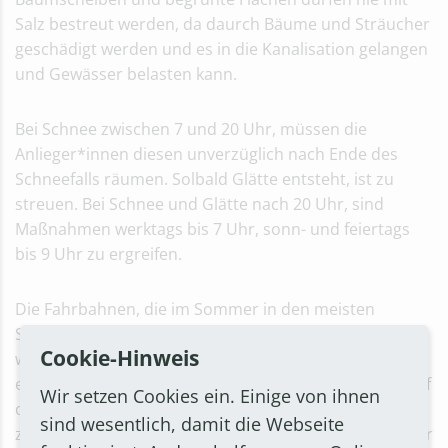
Salz bestreut werden, da daurch Bäume und Sträucher
geschädigt werden und es in die Kanali­sation gelangen
und Ge­wässer belasten kann.
Bei Schnee zwischen 7 und 20 Uhr, müssen die
Anlieger*innen diesen un­verzüglich nach Ende des
Schneefalls räumen. Solbald Glätte entsteht, ist zu
streuen. Bei Schnee und Glätte nach 20 Uhr, sind
Maßnahmen werktags bis 7 Uhr, sonn- und feiertags
bis 9 Uhr zu ergreifen.
Die Fahrbahnen, die im Sommer in den meisten
Straßen von den Anlieger*innen zu reinigen sind,
Cookie-Hinweis
werden im Winter von der Stadt gewartet. Wegen der
erhöhten Anforderungen an die Verkehrssicherheit auf
Wir setzen Cookies ein. Einige von ihnen
den Fahrbahnen ist dort noch der Einsatz von Salz
sind wesentlich, damit die Webseite
zulässig. Dabei werden die Straßen, die für den Verkehr