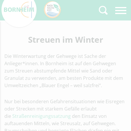
Zurück
Streuen im Winter
Type 2 or more
characters for results.
Die Winterwartung der Gehwege ist Sache der
Anlieger*innen. In Bornheim ist auf den Gehwegen
zum Streuen abstumpfende Mittel wie Sand oder
Granulat zu verwenden, am besten Produkte mit dem
Umwelt­zeichen „Blauer Engel – weil salzfrei“.
Nur bei beson­deren Gefahrensituationen wie Eis­regen
oder Strecken mit star­kem Gefälle erlaubt
die
Straßenreinigungssatzung
den Einsatz von
auftauenden Mitteln, wie Streusalz, auf Gehwegen.
Baum­scheiben und begrünte Flächen dürfen nie mit