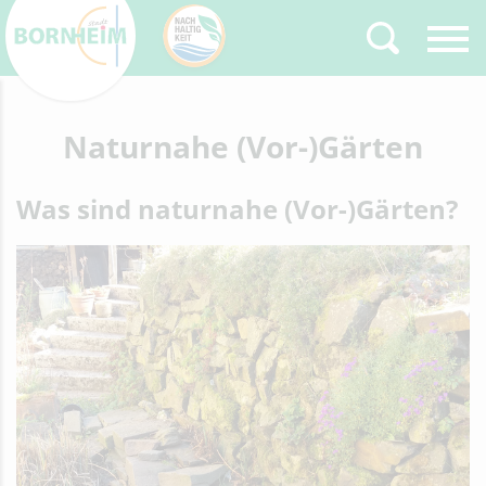
Zurück
Naturnahe (Vor-)Gärten
Type 2 or more
characters for results.
Was sind naturnahe (Vor-)Gärten?