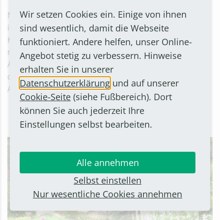
Wir setzen Cookies ein. Einige von ihnen
Naturnahe (Vor-)Gärten fördern die Artenvielfalt,
sind wesentlich, damit die Webseite
indem sie Lebensraum für Insekten, Vögel und
Kleintiere bieten. Sie verbessern die Bodenqualität,
funktioniert. Andere helfen, unser Online-
nehmen Regenwasser besser auf und wirken der
Angebot stetig zu verbessern. Hinweise
Aufheizung des Stadtklimas entgegen. Zudem reinigen
erhalten Sie in unserer
die Pflanzen unsere Luft und fördern die
Datenschutzerklärung
und auf unserer
Aufenthaltsqualität.
Cookie-Seite
(siehe Fußbereich). Dort
können Sie auch jederzeit Ihre
Einstellungen selbst bearbeiten.
Alle annehmen
Selbst einstellen
Nur wesentliche Cookies annehmen