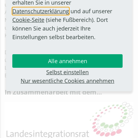
erhalten Sie in unserer
und gesellschaftlichen Beeinträchtigungen sie führt.
Datenschutzerklärung
und auf unserer
Abschließend beschreibt der Referent, welche
Cookie-Seite
(siehe Fußbereich). Dort
Möglichkeiten es gibt, eine Änderung herbeizuführen
und nimmt dabei insbesondere den pädagogischen
können Sie auch jederzeit Ihre
Kontext in den Blick.
Einstellungen selbst bearbeiten.
Die Begrüßung und die Einführung ins Thema
übernimmt der Vorsitzende des
Alle annehmen
Landesintegrationsrates NRW, Tayfun Keltek. Der
Selbst einstellen
Eintritt ist frei.
Nur wesentliche Cookies annehmen
In Zusammenarbeit mit dem...