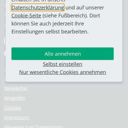
Telefon: 02222 945-0
Datenschutzerklärung
und auf unserer
Telefax: 02222 945-126
Cookie-Seite
(siehe Fußbereich). Dort
können Sie auch jederzeit Ihre
Kontakt & Ansprechpartner
Einstellungen selbst bearbeiten.
Folge uns auf Instagram
Folge uns auf Facebook
Alle annehmen
Selbst einstellen
Stellenangebote
Nur wesentliche Cookies annehmen
Serviceportal
Newsletter
Imagefilm
Cookies
Impressum
Hinweise zum Datenschutz