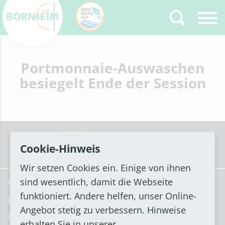
Zurück
Portmonnaie-Auswaschen
Type 2 or more
characters for results.
besiegelt Ende der Session
Cookie-Hinweis
Wir setzen Cookies ein. Einige von ihnen
sind wesentlich, damit die Webseite
Stadt Bornheim
funktioniert. Andere helfen, unser Online-
Rathausstraße 2
Angebot stetig zu verbessern. Hinweise
53332 Bornheim
erhalten Sie in unserer