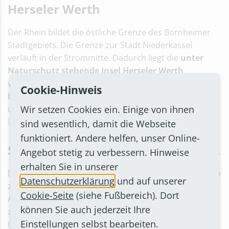
Herseler Werth
Der Rhein bildet die östliche Grenze des Bornheimer
Stadtgebiets. Die Grenze zur Stadt Niederkassel
verläuft in der Strommitte. Dadurch liegt die
unter
Naturschutz stehende Insel Herseler Werth
vollständig auf Bornheimer Gebiet. Die Insel darf nicht
Cookie-Hinweis
betreten werden, auch das Anlegen mit Booten ist
Wir setzen Cookies ein. Einige von ihnen
untersagt. Weitere Informationen finden sich beim
Uedorfer Ortsausschuss
sowie beim
NABU Bonn
.
sind wesentlich, damit die Webseite
funktioniert. Andere helfen, unser Online-
Sanierung der Rheinuferböschung.
Angebot stetig zu verbessern. Hinweise
erhalten Sie in unserer
Die Steilböschung von Hersel bis Widdig zeigt vor allem
Datenschutzerklärung
und auf unserer
zwischen den Hochwassermarken I und II viele
Cookie-Seite
(siehe Fußbereich). Dort
Ausspülungen. Wegen ungeklärter Zuständigkeiten
können Sie auch jederzeit Ihre
zwischen Bund, Land und Eigentümern wurde im
Einstellungen selbst bearbeiten.
Oktober 2009 eine Vereinbarung geschlossen. Das