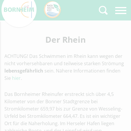
Zurück
Der Rhein
Type 2 or more
characters for results.
ACHTUNG! Das Schwimmen im Rhein kann wegen der
nicht vorhersehbaren und teilweise starken Strömung
lebensgefährlich
sein. Nähere Informationen finden
Sie
hier
.
Das Bornheimer Rheinufer erstreckt sich über 4,5
Kilometer von der Bonner Stadtgrenze bei
Stromkilometer 659,97 bis zur Grenze von Wesseling-
Urfeld bei Stromkilometer 664,47. Es ist ein wichtiger
Ort für die Naherholung. Im Herseler Hafen liegen
zahlreiche Boote, und der Leinpfad wird von