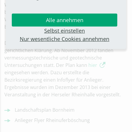
Wasser- und Schifffahrtsamt sicherte daraufhin
besonders gefährdete Uferbereiche provisorisch mit
Wasserbausteinen, basierend auf Empfehlungen der
Alle annehmen
Bundesanstalt für Wasserbau.
Selbst einstellen
Nur wesentliche Cookies annehmen
Die Kosten teilen sich Bund und Land bis zur
gerichtlichen Klärung. Ab November 2012 fanden
vermessungstechnische und geotechnische
Untersuchungen statt. Der Plan kann
hier
eingesehen werden. Dazu erstellte die
Bezirksregierung einen Infoflyer für Anlieger.
Ergebnisse wurden im Dezember 2013 bei einer
Veranstaltung in der Herseler Rheinhalle vorgestellt.
Landschaftsplan Bornheim
Anlieger Flyer Rheinuferböschung