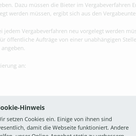
eben. Dazu müssen die Bieter im Vergabeverfahren 
gt werden müssen, ergibt sich aus den Vergabeunte
i jedem Vergabeverfahren neu vorgelegt werden müsse
für öffentliche Aufträge von einer unabhängigen Stelle
r angeben.
zierung an:
ookie-Hinweis
ir setzen Cookies ein. Einige von ihnen sind
esentlich, damit die Webseite funktioniert. Andere
ihändigen Vergaben stellt das Fachamt eine Liste g
elfen, unser Online-Angebot stetig zu verbessern.