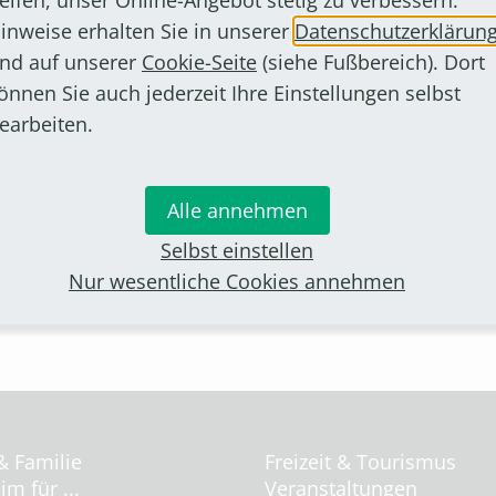
inweise erhalten Sie in unserer
Datenschutzerklärun
nd auf unserer
Cookie-Seite
(siehe Fußbereich). Dort
 werden möchten, bitten wir Sie um eine formlose B
önnen Sie auch jederzeit Ihre Einstellungen selbst
genden Angaben:
earbeiten.
ner, Telefon- und Faxnummer, E-Mail-Adresse, Homep
Alle annehmen
ngsnummer des Präqualifikationsverzeichnisses
Selbst einstellen
er Ausschreibung oder freihändigen Vergabe besteht n
Nur wesentliche Cookies annehmen
& Familie
Freizeit & Tourismus
m für ...
Veranstaltungen