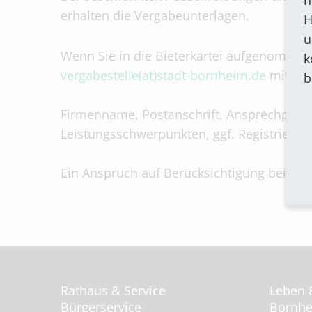
erhalten die Vergabeunterlagen.
H
u
Wenn Sie in die Bieterkartei aufgenommen
k
vergabestelle(at)stadt-bornheim.de
mit fol
b
Firmenname, Postanschrift, Ansprechpart
Leistungsschwerpunkten, ggf. Registrieru
Ein Anspruch auf Berücksichtigung bei ein
Rathaus & Service
Leben 
Bürgerservice
Bornhei