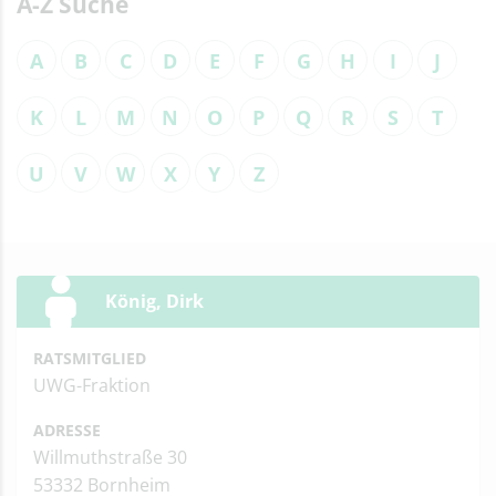
A-Z Suche
A
B
C
D
E
F
G
H
I
J
K
L
M
N
O
P
Q
R
S
T
U
V
W
X
Y
Z
König, Dirk
RATSMITGLIED
UWG-Fraktion
ADRESSE
Willmuthstraße 30
53332 Bornheim