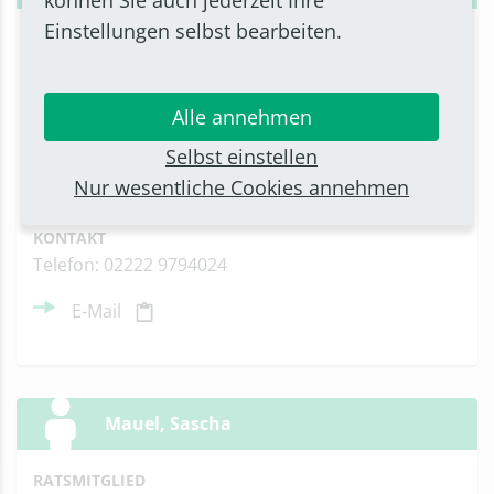
können Sie auch jederzeit Ihre
Einstellungen selbst bearbeiten.
RATSMITGLIED
CDU-Fraktion
ADRESSE
Alle annehmen
Parkstraße 36
Selbst einstellen
53332 Bornheim
Nur wesentliche Cookies annehmen
Anfahrt
KONTAKT
Telefon: 02222 9794024
E-Mail
Mauel, Sascha
RATSMITGLIED