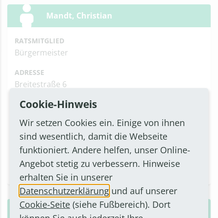
Mandt, Christian
RATSMITGLIED
Bürgermeister
ADRESSE
Breitestraße 6
53332 Bornheim
Cookie-Hinweis
Anfahrt
Wir setzen Cookies ein. Einige von ihnen
KONTAKT
sind wesentlich, damit die Webseite
Telefon: 0162 9156841
funktioniert. Andere helfen, unser Online-
E-Mail
Angebot stetig zu verbessern. Hinweise
erhalten Sie in unserer
Datenschutzerklärung
und auf unserer
Cookie-Seite
(siehe Fußbereich). Dort
Marx, Bernd