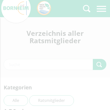
Zurück
Verzeichnis aller
Type 2 or more
characters for results.
Ratsmitglieder
Kategorien
Alle
Ratsmitglieder