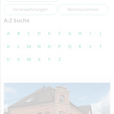
Ferienwohnungen
Monteurzimmer
A-Z Suche
A
B
C
D
E
F
G
H
I
J
K
L
M
N
O
P
Q
R
S
T
U
V
W
X
Y
Z