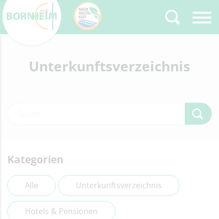
Zurück
Unterkunftsverzeichnis
Type 2 or more
characters for results.
Kategorien
Alle
Unterkunftsverzeichnis
Hotels & Pensionen