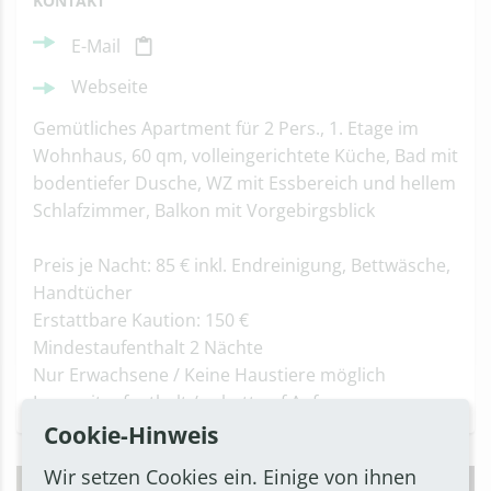
KONTAKT
E-Mail
Webseite
Gemütliches Apartment für 2 Pers., 1. Etage im
Wohnhaus, 60 qm, volleingerichtete Küche, Bad mit
bodentiefer Dusche, WZ mit Essbereich und hellem
Schlafzimmer, Balkon mit Vorgebirgsblick
Preis je Nacht: 85 € inkl. Endreinigung, Bettwäsche,
Handtücher
Erstattbare Kaution: 150 €
Mindestaufenthalt 2 Nächte
Nur Erwachsene / Keine Haustiere möglich
Langzeitaufenthalt /-rabatt auf Anfrage
Cookie-Hinweis
Wir setzen Cookies ein. Einige von ihnen