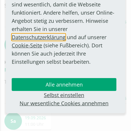
sind wesentlich, damit die Webseite
Stadtbücherei Bornheim erhältlich.
funktioniert. Andere helfen, unser Online-
Angebot stetig zu verbessern. Hinweise
Details
erhalten Sie in unserer
Datenschutzerklärung
und auf unserer
19.09.2026
Sa
Cookie-Seite
(siehe Fußbereich). Dort
10:00 Uhr
können Sie auch jederzeit Ihre
Einstellungen selbst bearbeiten.
KARRIERE
Rheinbacher Ausbildungsmesse
Teilnahme an der Rheinbacher Ausbildungsmesse
Alle annehmen
Selbst einstellen
Details
Nur wesentliche Cookies annehmen
19.09.2026
Sa
11:00 Uhr