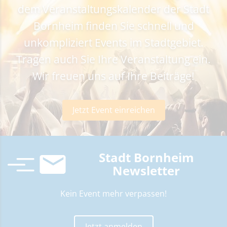
dem Veranstaltungskalender der Stadt
Bornheim finden Sie schnell und
unkompliziert Events im Stadtgebiet.
Tragen auch Sie Ihre Veranstaltung ein.
Wir freuen uns auf Ihre Beiträge!
Jetzt Event einreichen
Stadt Bornheim
Newsletter
Kein Event mehr verpassen!
Jetzt anmelden