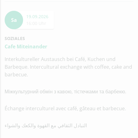
19.09.2026
Sa
16:00 Uhr
SOZIALES
Cafe Miteinander
Interkultureller Austausch bei Café, Kuchen und
Barbeque. Intercultural exchange with coffee, cake and
barbecue.
Міжкультурний обмін з кавою, тістечками та барбекю.
Échange interculturel avec café, gâteau et barbecue.
التبادل الثقافي مع القهوة والكعك والشواء