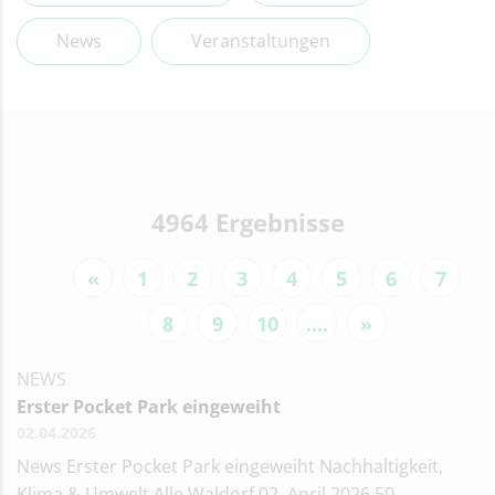
News
Veranstaltungen
4964 Ergebnisse
«
1
2
3
4
5
6
7
8
9
10
....
»
NEWS
Erster Pocket Park eingeweiht
02.04.2026
News Erster Pocket Park eingeweiht Nachhaltigkeit,
Klima & Umwelt Alle Waldorf 02. April 2026 50