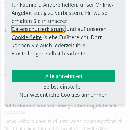
Jahren
funktioniert. Andere helfen, unser Online-
Angebot stetig zu verbessern. Hinweise
erhalten Sie in unserer
NEWS
Datenschutzerklärung
und auf unserer
Ladeinfrastruktur für städtische E-Fahrzeuge
Cookie-Seite
(siehe Fußbereich). Dort
erweitert
können Sie auch jederzeit Ihre
25.03.2026
Einstellungen selbst bearbeiten.
News Ladeinfrastruktur für städtische E-Fahrzeuge
erweitert Nachhaltigkeit, Klima & Umwelt Verkehr Alle
Stadtgeschehen 25. März 2026 Die Stadt Bornheim
treibt die Elektrifizierung ihres Fuhrparks weit
Alle annehmen
Selbst einstellen
Nur wesentliche Cookies annehmen
NEWS
Solitärbienen sind unterwegs, aber ungefährlich
24.03.2026
News Solitärbienen sind unterwegs, aber ungefährlich
Nachhaltigkeit, Klima & Umwelt Rat & Hilfe Alle