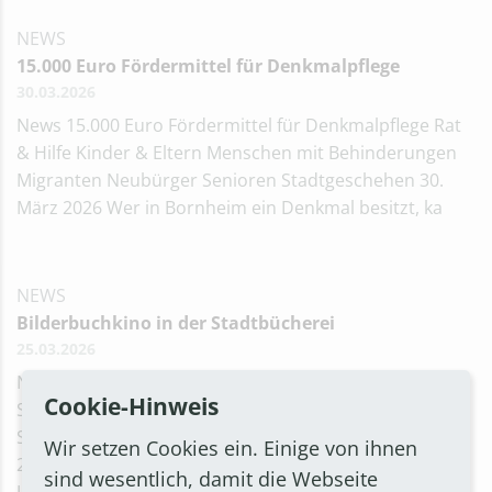
NEWS
15.000 Euro Fördermittel für Denkmalpflege
30.03.2026
News 15.000 Euro Fördermittel für Denkmalpflege Rat
& Hilfe Kinder & Eltern Menschen mit Behinderungen
Migranten Neubürger Senioren Stadtgeschehen 30.
März 2026 Wer in Bornheim ein Denkmal besitzt, ka
NEWS
Bilderbuchkino in der Stadtbücherei
25.03.2026
News Bilderbuchkino in der Stadtbücherei
Cookie-Hinweis
Stadtbücherei Termine & Aktionen Kinder & Eltern
Stadtgeschehen 25. März 2026 Am Freitag, 10. April
Wir setzen Cookies ein. Einige von ihnen
2026, lädt die Stadtbücherei Bornheim Kinder ab vier
sind wesentlich, damit die Webseite