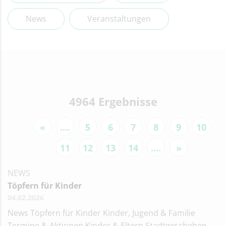
News
Veranstaltungen
4964 Ergebnisse
«
....
5
6
7
8
9
10
11
12
13
14
....
»
NEWS
Töpfern für Kinder
04.02.2026
News Töpfern für Kinder Kinder, Jugend & Familie
Termine & Aktionen Kinder & Eltern Stadtgeschehen