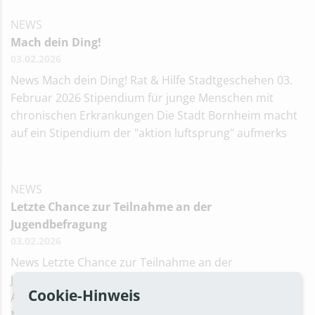
NEWS
Mach dein Ding!
03.02.2026
News Mach dein Ding! Rat & Hilfe Stadtgeschehen 03.
Februar 2026 Stipendium für junge Menschen mit
chronischen Erkrankungen Die Stadt Bornheim macht
auf ein Stipendium der "aktion luftsprung" aufmerks
NEWS
Letzte Chance zur Teilnahme an der
Jugendbefragung
03.02.2026
News Letzte Chance zur Teilnahme an der
Jugendbefragung Kinder, Jugend & Familie Termine &
Cookie-Hinweis
Aktionen Jugendliche Stadtgeschehen 03. Februar 2026