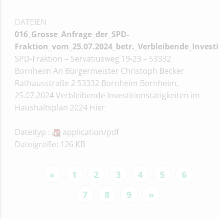
DATEIEN
016_Grosse_Anfrage_der_SPD-
Fraktion_vom_25.07.2024_betr._Verbleibende_Invest
SPD-Fraktion – Servatiusweg 19-23 – 53332
Bornheim An Bürgermeister Christoph Becker
Rathausstraße 2 53332 Bornheim Bornheim,
25.07.2024 Verbleibende Investitionstätigkeiten im
Haushaltsplan 2024 Hier
Dateityp :
application/pdf
Dateigröße: 126 KB
«
1
2
3
4
5
6
7
8
9
»