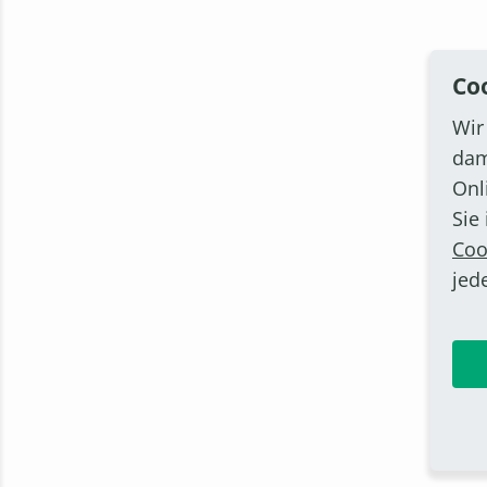
Co
Wir
dam
Onl
Sie
Coo
jed