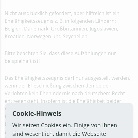
Nicht ausdrücklich gefordert, aber hilfreich ist ein
Ehefähigkeitszeugnis z. B. in folgenden Ländern:
Belgien, Dänemark, Großbritannien, Jugoslawien,
Kroatien, Norwegen und Seychellen.
Bitte beachten Sie, dass diese Aufzählungen nur
beispielhaft ist!
Das Ehefähigkeitszeugnis darf nur ausgestellt werden,
wenn der Eheschließung zwischen den beiden
Verlobten kein Ehehindernis nach deutschem Recht
entgegensteht. Insofern ist die Ehefähigkeit beider
Verlobter zu prüfen. Zur Ausstellung des
Cookie-Hinweis
Ehefähigkeitszeugnisses müssen Sie dem Standesamt
bestimmte Unterlagen vorlegen. Da eine
Wir setzen Cookies ein. Einige von ihnen
abschließende Aufzählung hier zu umfangreich wäre,
sind wesentlich, damit die Webseite