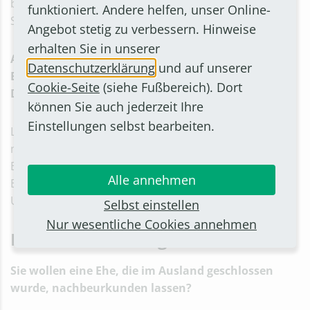
bitten wir Sie, sich persönlich an Ihr zuständiges
funktioniert. Andere helfen, unser Online-
Standesamt zu wenden.
Angebot stetig zu verbessern. Hinweise
erhalten Sie in unserer
Ausländische Mitbürger erhalten ein
Datenschutzerklärung
und auf unserer
Ehefähigkeitszeugnis zur Eheschließung in
Cookie-Seite
(siehe Fußbereich). Dort
Deutschland nur von Ihren Heimatbehörden.
können Sie auch jederzeit Ihre
Einstellungen selbst bearbeiten.
Lassen Sie Ihre ausländischen Heiratsurkunden
möglichst direkt durch die zuständige ausländische
Behörde beglaubigen und durch die deutsche
Alle annehmen
Botschaft legalisieren. So beweisen Sie, dass die
Urkunde echt ist.
Selbst einstellen
Nur wesentliche Cookies annehmen
Nachbeurkundung
Sie wollen eine Ehe, die im Ausland geschlossen
wurde, nachbeurkunden lassen?